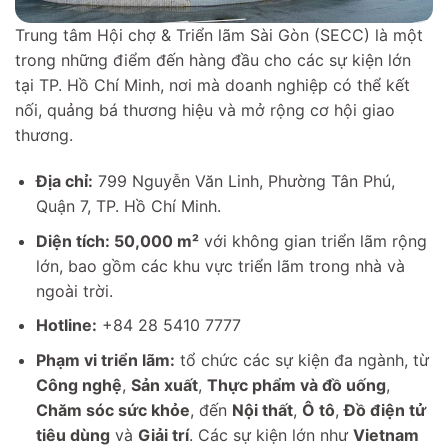
Trung tâm Hội chợ & Triển lãm Sài Gòn (SECC) là một
trong những điểm đến hàng đầu cho các sự kiện lớn
tại TP. Hồ Chí Minh, nơi mà doanh nghiệp có thể kết
nối, quảng bá thương hiệu và mở rộng cơ hội giao
thương.
Địa chỉ:
799 Nguyễn Văn Linh, Phường Tân Phú,
Quận 7, TP. Hồ Chí Minh.
Diện tích: 50,000 m²
với không gian triển lãm rộng
lớn, bao gồm các khu vực triển lãm trong nhà và
ngoài trời.
Hotline:
+84 28 5410 7777
Phạm vi triển lãm:
tổ chức các sự kiện đa ngành, từ
Công nghệ
,
Sản xuất
,
Thực phẩm và đồ uống
,
Chăm sóc sức khỏe
, đến
Nội thất
,
Ô tô
,
Đồ điện tử
tiêu dùng
và
Giải trí
. Các sự kiện lớn như
Vietnam