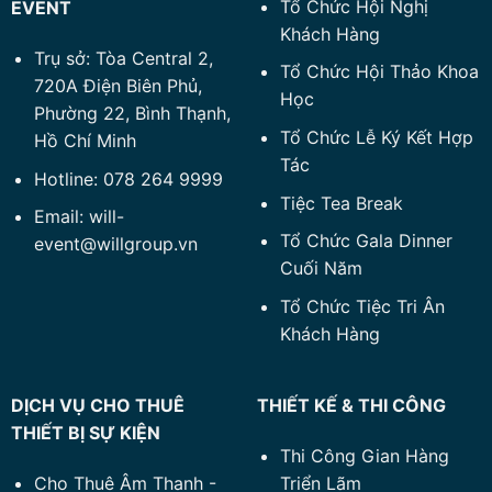
Tổ Chức Hội Nghị
EVENT
Khách Hàng
Trụ sở: Tòa Central 2,
Tổ Chức Hội Thảo Khoa
720A Điện Biên Phủ,
Học
Phường 22, Bình Thạnh,
Tổ Chức Lễ Ký Kết Hợp
Hồ Chí Minh
Tác
Hotline: 078 264 9999
Tiệc Tea Break
Email: will-
Tổ Chức Gala Dinner
event@willgroup.vn
Cuối Năm
Tổ Chức Tiệc Tri Ân
Khách Hàng
DỊCH VỤ CHO THUÊ
THIẾT KẾ & THI CÔNG
THIẾT BỊ SỰ KIỆN
Thi Công Gian Hàng
Cho Thuê Âm Thanh -
Triển Lãm