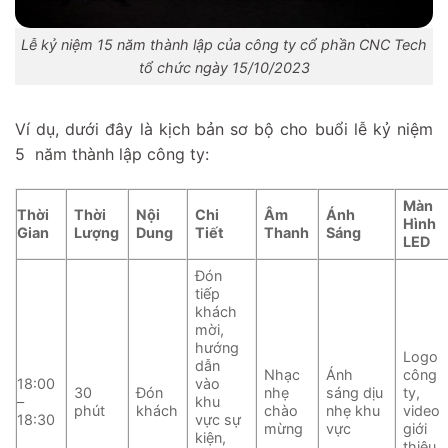
Lễ kỷ niệm 15 năm thành lập của công ty cổ phần CNC Tech
tổ chức ngày 15/10/2023
Ví dụ, dưới đây là kịch bản sơ bộ cho buổi lễ kỷ niệm
5 năm thành lập công ty:
Màn
Thời
Thời
Nội
Chi
Âm
Ánh
Hình
Gian
Lượng
Dung
Tiết
Thanh
Sáng
LED
Đón
tiếp
khách
mời,
hướng
Logo
dẫn
Nhạc
Ánh
công
18:00
vào
30
Đón
nhẹ
sáng dịu
ty,
–
khu
phút
khách
chào
nhẹ khu
video
18:30
vực sự
mừng
vực
giới
kiện,
thiệu