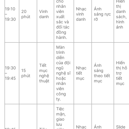
cho
Hiển
nhân
thị
19:10
Nhạc
Ánh
20
Vinh
viên
danh
–
vinh
sáng rực
phút
danh
xuất
sách,
19:30
danh
rỡ
sắc và
hình
đối tác
ảnh
đồng
hành.
Màn
trình
diễn
của đội
Hiển
Tiết
Ánh
19:30
ngũ
Nhạc
thị hỗ
15
mục
sáng
–
nghệ sĩ
tiết
trợ
phút
nghệ
theo tiết
19:45
hoặc
mục
tiết
thuật
mục
nhân
mục
viên
công
ty.
Tiệc
mặn,
giao
lưu
Nhạc
Ánh
Slide