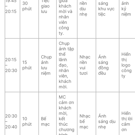
19:45
Tiệc
giữa
30
nền
sáng
ảnh
–
giao
khách
phút
dịu
khu vực
kỷ
20:15
lưu
mời và
nhẹ
tiệc
niệm
nhân
viên
công
ty.
Chụp
ảnh tập
thể
Hiển
Chụp
Nhạc
Ánh
20:15
lãnh
thị
15
ảnh
nền
sáng
–
đạo,
logo
phút
lưu
vui
đồng
20:30
nhân
công
niệm
tươi
đều
viên,
ty
khách
mời.
MC
cảm ơn
khách
mời,
Hiển
20:30
Nhạc
Ánh
10
Bế
kết
thị lời
–
bế
sáng dịu
phút
mạc
thúc
cảm
20:40
mạc
nhẹ
chương
ơn
trình