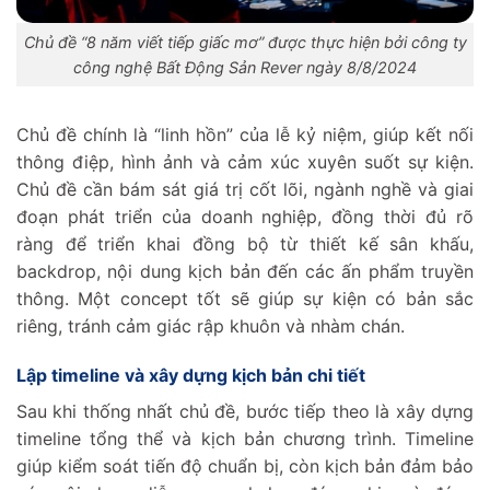
Chủ đề “8 năm viết tiếp giấc mơ” được thực hiện bởi công ty
công nghệ Bất Động Sản Rever ngày 8/8/2024
Chủ đề chính là “linh hồn” của lễ kỷ niệm, giúp kết nối
thông điệp, hình ảnh và cảm xúc xuyên suốt sự kiện.
Chủ đề cần bám sát giá trị cốt lõi, ngành nghề và giai
đoạn phát triển của doanh nghiệp, đồng thời đủ rõ
ràng để triển khai đồng bộ từ thiết kế sân khấu,
backdrop, nội dung kịch bản đến các ấn phẩm truyền
thông. Một concept tốt sẽ giúp sự kiện có bản sắc
riêng, tránh cảm giác rập khuôn và nhàm chán.
Lập timeline và xây dựng kịch bản chi tiết
Sau khi thống nhất chủ đề, bước tiếp theo là xây dựng
timeline tổng thể và kịch bản chương trình. Timeline
giúp kiểm soát tiến độ chuẩn bị, còn kịch bản đảm bảo