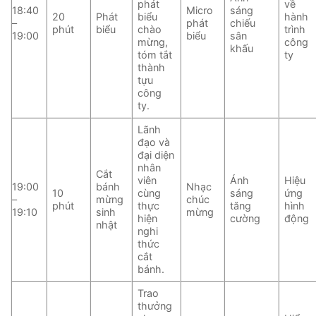
phát
về
18:40
Micro
sáng
20
Phát
biểu
hành
–
phát
chiếu
phút
biểu
chào
trình
19:00
biểu
sân
mừng,
công
khấu
tóm tắt
ty
thành
tựu
công
ty.
Lãnh
đạo và
đại diện
nhân
Cắt
viên
Ánh
Hiệu
19:00
bánh
Nhạc
10
cùng
sáng
ứng
–
mừng
chúc
phút
thực
tăng
hình
19:10
sinh
mừng
hiện
cường
động
nhật
nghi
thức
cắt
bánh.
Trao
thưởng