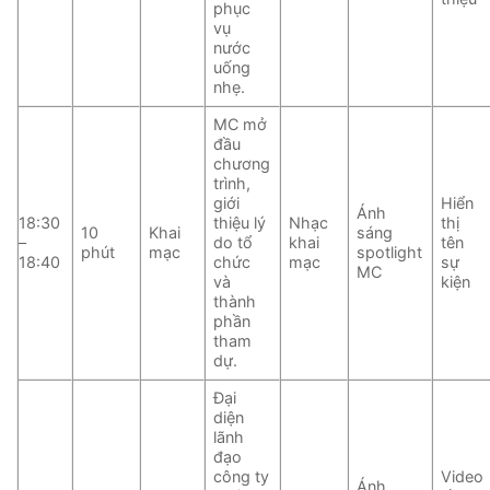
phục
vụ
nước
uống
nhẹ.
MC mở
đầu
chương
trình,
giới
Hiển
Ánh
18:30
thiệu lý
Nhạc
thị
10
Khai
sáng
–
do tổ
khai
tên
phút
mạc
spotlight
18:40
chức
mạc
sự
MC
và
kiện
thành
phần
tham
dự.
Đại
diện
lãnh
đạo
công ty
Video
Ánh