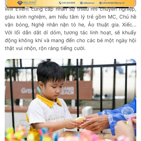
Will Event cung cấp nhân sự thiếu nhi chuyên nghiệp,
giàu kinh nghiệm, am hiểu tâm lý trẻ gồm MC, Chú hề
vặn bóng, Nghệ nhân nặn tò he, Ảo thuật gia. Xiếc…
Với lối dẫn dắt dí dỏm, tương tác linh hoạt, sẽ khuấy
động không khí và mang đến cho các bé một ngày hội
thật vui nhộn, rộn ràng tiếng cười.