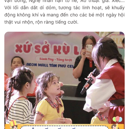
vặn bóng, Nghệ nhân nặn tò he, Ảo thuật gia. Xiếc…
Với lối dẫn dắt dí dỏm, tương tác linh hoạt, sẽ khuấy
động không khí và mang đến cho các bé một ngày hội
thật vui nhộn, rộn ràng tiếng cười.