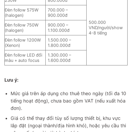
230W
800.000đ
Đèn follow 575W
700.000 –
(halogen)
900.000đ
500.000
Đèn follow 750W
900.000 –
VND/người/show
(halogen)
1.100.000đ
4-8 tiếng
Đèn follow 1200W
1.500.000 –
(Xenon)
1.800.000đ
Đèn follow LED đổi
1.300.000 –
màu + auto focus
1.600.000đ
Lưu ý:
Mức giá trên áp dụng cho thuê theo ngày (tối đa 10
tiếng hoạt động), chưa bao gồm VAT (nếu xuất hóa
đơn).
Giá có thể thay đổi tùy số lượng thiết bị, khu vực
lắp đặt (ngoại thành/địa hình khó), hoặc yêu cầu thi