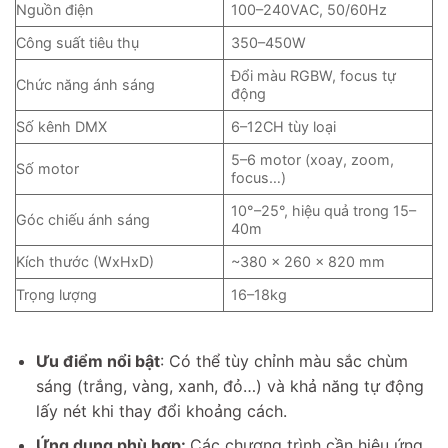
Nguồn điện
100–240VAC, 50/60Hz
Công suất tiêu thụ
350–450W
Đổi màu RGBW, focus tự
Chức năng ánh sáng
động
Số kênh DMX
6–12CH tùy loại
5–6 motor (xoay, zoom,
Số motor
focus…)
10°–25°, hiệu quả trong 15–
Góc chiếu ánh sáng
40m
Kích thước (WxHxD)
~380 x 260 x 820 mm
Trọng lượng
16–18kg
Ưu điểm nổi bật
: Có thể tùy chỉnh màu sắc chùm
sáng (trắng, vàng, xanh, đỏ…) và khả năng tự động
lấy nét khi thay đổi khoảng cách.
Ứng dụng phù hợp:
Các chương trình cần hiệu ứng