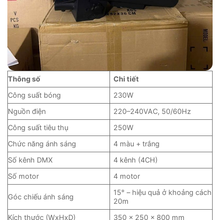
Thông số
Chi tiết
Công suất bóng
230W
Nguồn điện
220–240VAC, 50/60Hz
Công suất tiêu thụ
250W
Chức năng ánh sáng
4 màu + trắng
Số kênh DMX
4 kênh (4CH)
Số motor
4 motor
15° – hiệu quả ở khoảng cách
Góc chiếu ánh sáng
20m
Kích thước (WxHxD)
350 x 250 x 800 mm