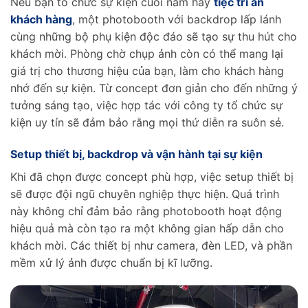
Nếu bạn tổ chức sự kiện cuối năm hay
tiệc tri ân
khách hàng
, một photobooth với backdrop lấp lánh
cùng những bộ phụ kiện độc đáo sẽ tạo sự thu hút cho
khách mời. Phòng chờ chụp ảnh còn có thể mang lại
giá trị cho thương hiệu của bạn, làm cho khách hàng
nhớ đến sự kiện. Từ concept đơn giản cho đến những ý
tưởng sáng tạo, việc hợp tác với công ty tổ chức sự
kiện uy tín sẽ đảm bảo rằng mọi thứ diễn ra suôn sẻ.
Setup thiết bị, backdrop và vận hành tại sự kiện
Khi đã chọn được concept phù hợp, việc setup thiết bị
sẽ được đội ngũ chuyên nghiệp thực hiện. Quá trình
này không chỉ đảm bảo rằng photobooth hoạt động
hiệu quả mà còn tạo ra một không gian hấp dẫn cho
khách mời. Các thiết bị như camera, đèn LED, và phần
mềm xử lý ảnh được chuẩn bị kĩ lưỡng.