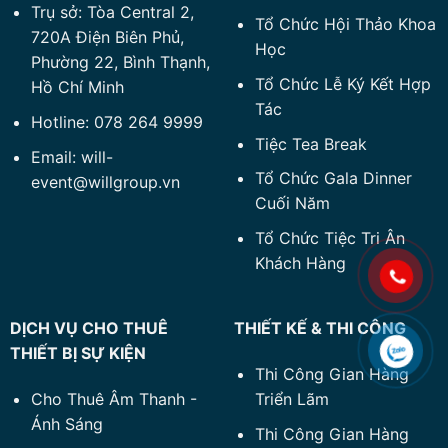
Trụ sở: Tòa Central 2,
Tổ Chức Hội Thảo Khoa
720A Điện Biên Phủ,
Học
Phường 22, Bình Thạnh,
Tổ Chức Lễ Ký Kết Hợp
Hồ Chí Minh
Tác
Hotline: 078 264 9999
Tiệc Tea Break
Email: will-
Tổ Chức Gala Dinner
event@willgroup.vn
Cuối Năm
Tổ Chức Tiệc Tri Ân
Khách Hàng
DỊCH VỤ CHO THUÊ
THIẾT KẾ & THI CÔNG
THIẾT BỊ SỰ KIỆN
Thi Công Gian Hàng
Cho Thuê Âm Thanh -
Triển Lãm
Ánh Sáng
Thi Công Gian Hàng