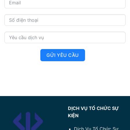
GỬI YÊU CẦU
DỊCH VỤ TỔ CHỨC SỰ
KIỆN
Dịch Vụ Tổ Chức Sự