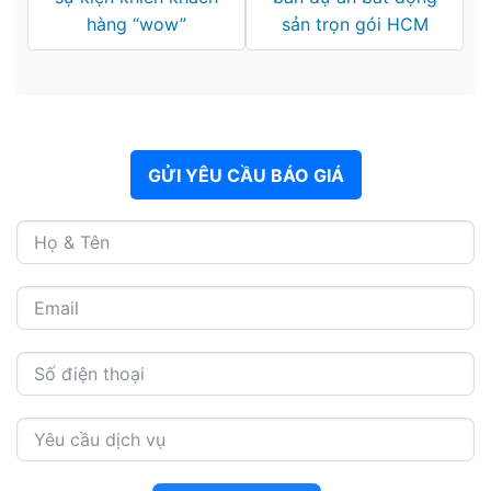
hàng “wow”
sản trọn gói HCM
GỬI YÊU CẦU BÁO GIÁ