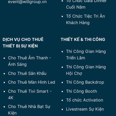
Tổ Chức Gala Dinner
event@willgroup.vn
Cuối Năm
Tổ Chức Tiệc Tri Ân
Khách Hàng
DỊCH VỤ CHO THUÊ
THIẾT KẾ & THI CÔNG
THIẾT BỊ SỰ KIỆN
Thi Công Gian Hàng
Cho Thuê Âm Thanh -
Triển Lãm
Ánh Sáng
Thi Công Gian Hàng
Cho Thuê Sân Khấu
Hội Chợ
Cho Thuê Màn Hình Led
Thi Công Backdrop
Cho Thuê Tivi Smart -
Thi Công Booth
4K
Tổ chức Activation
Cho Thuê Nhà Bạt Sự
Livestream Sự Kiện
Kiện