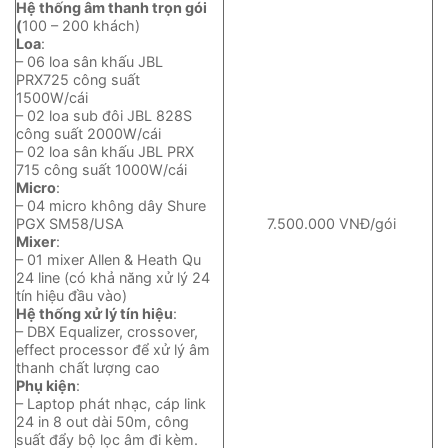
Hệ thống âm thanh trọn gói
(
100 – 200 khách)
Loa
:
– 06 loa sân khấu JBL
PRX725 công suất
1500W/cái
– 02 loa sub đôi JBL 828S
công suất 2000W/cái
– 02 loa sân khấu JBL PRX
715 công suất 1000W/cái
Micro
:
– 04 micro không dây Shure
PGX SM58/USA
7.500.000 VNĐ/gói
Mixer
:
– 01 mixer Allen & Heath Qu
24 line (có khả năng xử lý 24
tín hiệu đầu vào)
Hệ thống xử lý tín hiệu
:
– DBX Equalizer, crossover,
effect processor để xử lý âm
thanh chất lượng cao
Phụ kiện
:
– Laptop phát nhạc, cáp link
24 in 8 out dài 50m, công
suất đẩy bộ lọc âm đi kèm.