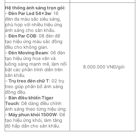
Hệ thống ánh sáng trọn gói:
–
Đèn Par Led 54x3w
: 16
đèn đa màu sắc siêu sáng,
phù hợp với nhiều hiệu ứng
ánh sáng cho sân khấu.
–
Đèn Par COB
: 08 đèn để
tạo hiệu ứng màu sắc đồng
đều cho không gian.
–
Đèn Moving Beam
: 06 đèn
tạo hiệu ứng hoa văn và
luồng sáng mạnh mẽ, làm nổi
8.000.000 VNĐ/gói
bật các phần trình diễn trên
sân khấu.
–
Trụ treo đèn chữ T
: 02 trụ
treo giúp phân bổ ánh sáng
đồng đều.
–
Bàn điều khiển Tiger
Touch
: Dễ dàng điều chỉnh
ánh sáng theo từng hiệu ứng.
–
Máy phun khói 1500W
: Để
tạo hiệu ứng khói, làm tăng
độ hấp dẫn cho sân khấu.