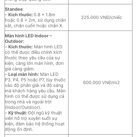
Standee
–
Kích thước:
0.8 x 1.8m
225.000 VNĐ/chiếc
hoặc 0.8 x 2m, sử dụng chân
sắt, chân cuốn hoặc chân X.
Màn hình LED Indoor –
Outdoor:
–
Kích thước:
Màn hình LED
có thể được điều chỉnh kích
thước theo yêu cầu của sự
kiện, càng lớn màn hình, đơn
giá càng giảm.
–
Loại màn hình:
Màn LED
P3, P4, P5 hoặc P7, tùy thuộc
600.000 VNĐ/m2
vào độ phân giải và độ sáng
mà khách hàng yêu cầu. Màn
hình có thể được sử dụng cả
trong nhà và ngoài trời
(Indoor/Outdoor).
–
Kỹ thuật:
Đội ngũ kỹ thuật
viên hỗ trợ xuyên suốt sự
kiện, đảm bảo hệ thống hoạt
động ổn định.