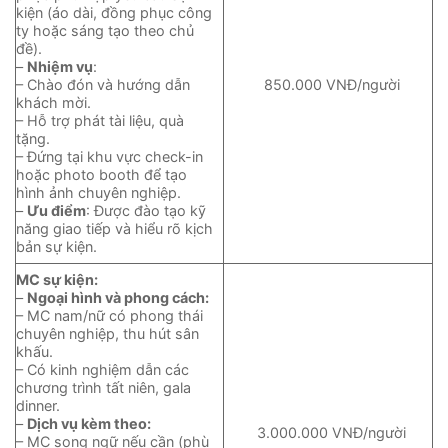
kiện (áo dài, đồng phục công
ty hoặc sáng tạo theo chủ
đề).
–
Nhiệm vụ
:
– Chào đón và hướng dẫn
850.000 VNĐ/người
khách mời.
– Hỗ trợ phát tài liệu, quà
tặng.
– Đứng tại khu vực check-in
hoặc photo booth để tạo
hình ảnh chuyên nghiệp.
–
Ưu điểm
: Được đào tạo kỹ
năng giao tiếp và hiểu rõ kịch
bản sự kiện.
MC sự kiện:
–
Ngoại hình và phong cách:
– MC nam/nữ có phong thái
chuyên nghiệp, thu hút sân
khấu.
– Có kinh nghiệm dẫn các
chương trình tất niên, gala
dinner.
–
Dịch vụ kèm theo:
3.000.000 VNĐ/người
– MC song ngữ nếu cần (phù