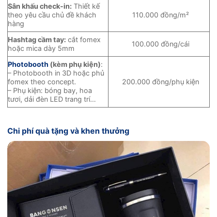
Sân khấu check-in:
Thiết kế
theo yêu cầu chủ đề khách
110.000 đồng/m²
hàng
Hashtag cầm tay:
cắt fomex
100.000 đồng/cái
hoặc mica dày 5mm
Photobooth
(kèm phụ kiện)
:
– Photobooth in 3D hoặc phủ
fomex theo concept.
200.000 đồng/phụ kiện
– Phụ kiện: bóng bay, hoa
tươi, dải đèn LED trang trí…
Chi phí quà tặng và khen thưởng