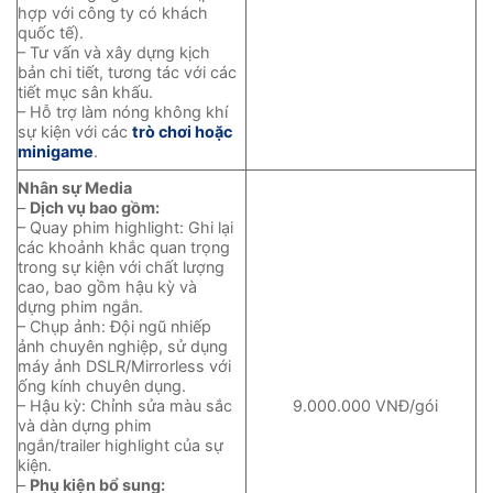
hợp với công ty có khách
quốc tế).
– Tư vấn và xây dựng kịch
bản chi tiết, tương tác với các
tiết mục sân khấu.
– Hỗ trợ làm nóng không khí
sự kiện với các
trò chơi hoặc
minigame
.
Nhân sự Media
–
Dịch vụ bao gồm:
– Quay phim highlight: Ghi lại
các khoảnh khắc quan trọng
trong sự kiện với chất lượng
cao, bao gồm hậu kỳ và
dựng phim ngắn.
– Chụp ảnh: Đội ngũ nhiếp
ảnh chuyên nghiệp, sử dụng
máy ảnh DSLR/Mirrorless với
ống kính chuyên dụng.
– Hậu kỳ: Chỉnh sửa màu sắc
9.000.000 VNĐ/gói
và dàn dựng phim
ngắn/trailer highlight của sự
kiện.
–
Phụ kiện bổ sung: