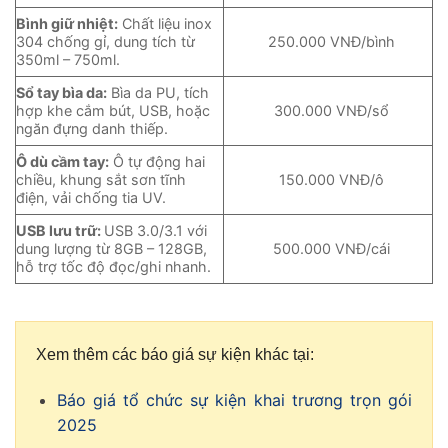
Bình giữ nhiệt:
Chất liệu inox
304 chống gỉ, dung tích từ
250.000 VNĐ/bình
350ml – 750ml.
Sổ tay bìa da:
Bìa da PU, tích
hợp khe cắm bút, USB, hoặc
300.000 VNĐ/sổ
ngăn đựng danh thiếp.
Ô dù cầm tay:
Ô tự động hai
chiều, khung sắt sơn tĩnh
150.000 VNĐ/ô
điện, vải chống tia UV.
USB lưu trữ:
USB 3.0/3.1 với
dung lượng từ 8GB – 128GB,
500.000 VNĐ/cái
hỗ trợ tốc độ đọc/ghi nhanh.
Xem thêm các báo giá sự kiện khác tại:
Báo giá tổ chức sự kiện khai trương trọn gói
2025