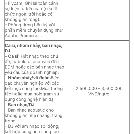
– Flycam: Ghi lại toàn cảnh
sự kiện từ trên cao (nếu tổ
chức ngoài trời hoặc có
không gian rộng).
– Phòng dựng hậu kỳ với
phần mềm chuyên dụng như
Adobe Premiere….
Ca sĩ, nhóm nhảy, ban nhạc,
DJ
–
Ca sĩ
: Hát nhạc theo chủ
đề, từ bolero, acoustic đến
EDM hoặc các bản nhạc theo
yêu cầu của doanh nghiệp.
–
Nhóm nhảy/vũ đoàn
:Biên
đạo chuyên nghiệp với các
tiết mục sáng tạo.Múa tương
2.500.000 – 3.500.000
tác hoặc múa hologram sử
VNĐ/người
dụng công nghệ hiện đại.
–
Ban nhạc/DJ
:
– Ban nhạc acoustic cho
không gian nhẹ nhàng, trang
trọng.
– DJ với âm nhạc sôi động,
kết hợp cùng ánh sáng tạo