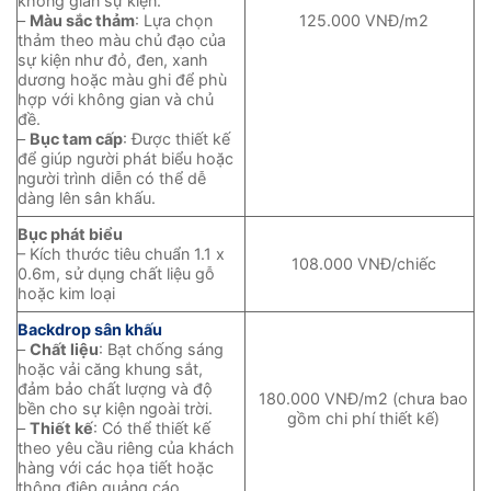
không gian sự kiện.
–
Màu sắc thảm
: Lựa chọn
125.000 VNĐ/m2
thảm theo màu chủ đạo của
sự kiện như đỏ, đen, xanh
dương hoặc màu ghi để phù
hợp với không gian và chủ
đề.
–
Bục tam cấp
: Được thiết kế
để giúp người phát biểu hoặc
người trình diễn có thể dễ
dàng lên sân khấu.
Bục phát biểu
– Kích thước tiêu chuẩn 1.1 x
108.000 VNĐ/chiếc
0.6m, sử dụng chất liệu gỗ
hoặc kim loại
Backdrop sân khấu
–
Chất liệu
: Bạt chống sáng
hoặc vải căng khung sắt,
đảm bảo chất lượng và độ
180.000 VNĐ/m2 (chưa bao
bền cho sự kiện ngoài trời.
gồm chi phí thiết kế)
–
Thiết kế
: Có thể thiết kế
theo yêu cầu riêng của khách
hàng với các họa tiết hoặc
thông điệp quảng cáo.