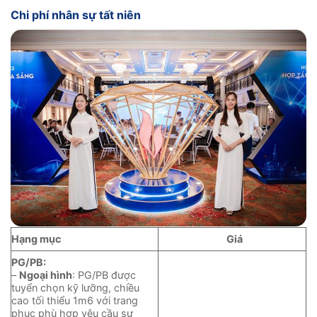
Chi phí nhân sự tất niên
Hạng mục
Giá
PG/PB:
–
Ngoại hình
: PG/PB được
tuyển chọn kỹ lưỡng, chiều
cao tối thiểu 1m6 với trang
phục phù hợp yêu cầu sự