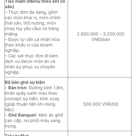
Tiệc mâm (Menu theo set có
sẵn)
– Thực đơn đa dạng, gồm
các món khai vị, món chính
(hải sản, thịt nướng, món
chay tùy yêu cầu) và tráng
miệng.
2.800.000 – 3.200.000
– Được tư vấn cá nhân hóa
VNĐ/bàn
theo khẩu vị của doanh
nghiệp.
– Các set thực đơn đi kèm
dịch vụ decor món ăn và
nhân sự phục vụ chuyên
nghiệp.
Bộ bàn ghế sự kiện
–
Bàn tròn
: Đường kính 1.8m,
khăn quây satin màu theo
concept sự kiện, kính xoay
(giúp thuận tiện khi dùng
500.000 VNĐ/bộ
tiệc).
–
Ghế Banquet
: Kèm áo ghế
cao cấp, nơ phối màu sang
trọng.
Tiệc buffet