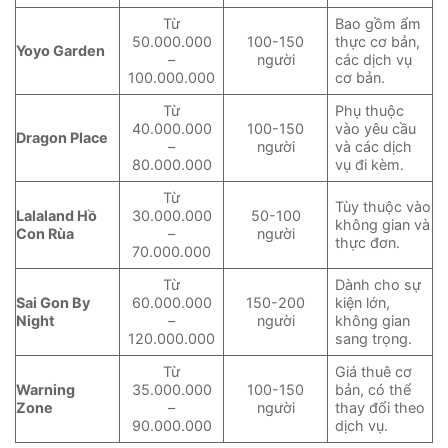
Từ
Bao gồm ẩm
50.000.000
100-150
thực cơ bản,
Yoyo Garden
–
người
các dịch vụ
100.000.000
cơ bản.
Từ
Phụ thuộc
40.000.000
100-150
vào yêu cầu
Dragon Place
–
người
và các dịch
80.000.000
vụ đi kèm.
Từ
Tùy thuộc vào
Lalaland Hồ
30.000.000
50-100
không gian và
Con Rùa
–
người
thực đơn.
70.000.000
Từ
Dành cho sự
Sai Gon By
60.000.000
150-200
kiện lớn,
Night
–
người
không gian
120.000.000
sang trọng.
Từ
Giá thuê cơ
Warning
35.000.000
100-150
bản, có thể
Zone
–
người
thay đổi theo
90.000.000
dịch vụ.